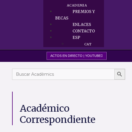
ACADEMIA
PREMIOS Y
BECAS
ENLACES
CONTACTO
ESP
CAT
ACTOS EN DIRECTO | YOUTUBE
Botón 
Buscar:
Académico
Correspondiente