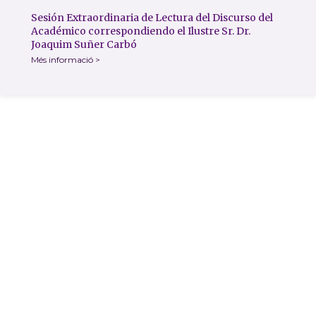
Sesión Extraordinaria de Lectura del Discurso del
Académico correspondiendo el Ilustre Sr. Dr.
Joaquim Suñer Carbó
Més informació >
Contacto
Carrer de l'Hospital nº 56,
08001 - Barcelona
93 443 00 88
academia@rafc.cat
Avisos