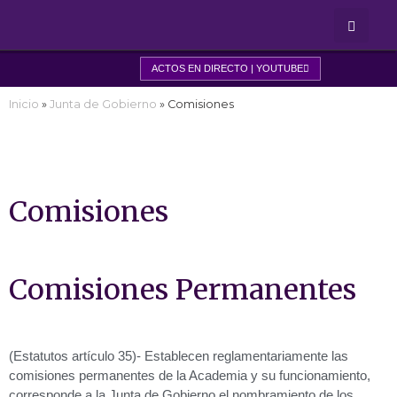
PREMIOS Y BECAS
ACTOS EN DIRECTO | YOUTUBE
Inicio
»
Junta de Gobierno
»
Comisiones
Comisiones
Comisiones Permanentes
(Estatutos artículo 35)- Establecen reglamentariamente las
comisiones permanentes de la Academia y su funcionamiento,
corresponde a la Junta de Gobierno el nombramiento de los