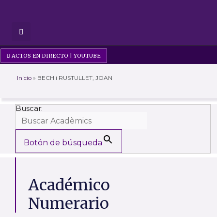
Ir
al
contenido
ACTOS EN DIRECTO | YOUTUBE
Inicio
»
BECH i RUSTULLET, JOAN
Buscar:
Botón de búsqueda
Académico
Numerario