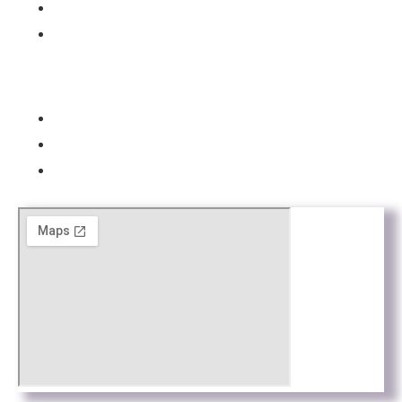
93 443 00 88
academia@rafc.cat
Avisos
Aviso Legal
Política de Privacidad
Política de cookies