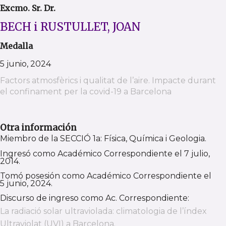
Excmo. Sr. Dr.
BECH i RUSTULLET, JOAN
Medalla
5 junio, 2024
Factors atmosfèrics i qualitat de l’aire. Impacte durant
el confinament per la covid-19 a Barcelona
Otra información
Miembro de la SECCIÓ 1a: Física, Química i Geologia.
Ingresó como Académico Correspondiente el 7 julio,
2014.
Tomó posesión como Académico Correspondiente el
5 junio, 2024.
Discurso de ingreso como Ac. Correspondiente:
La radiació solar ultraviolada: climatologia de l’índex
Ultraviolat (UVI) a Barcelona.