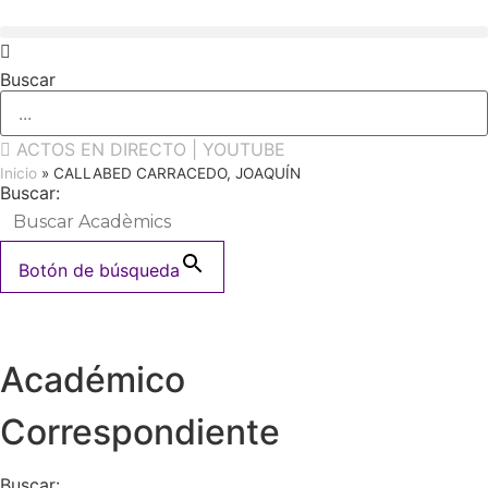
Ir
al
contenido
Buscar
ACTOS EN DIRECTO | YOUTUBE
Inicio
»
CALLABED CARRACEDO, JOAQUÍN
Buscar:
Botón de búsqueda
Académico
Correspondiente
Buscar: