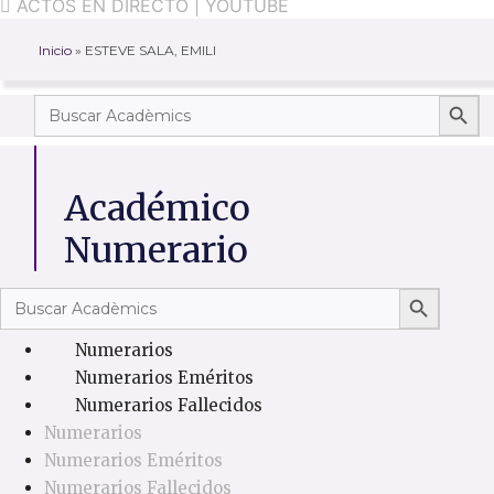
ACTOS EN DIRECTO | YOUTUBE
Inicio
»
ESTEVE SALA, EMILI
Botón
Buscar:
Académico
Numerario
Botón de 
Buscar:
Numerarios
Numerarios Eméritos
Numerarios Fallecidos
Numerarios
Numerarios Eméritos
Numerarios Fallecidos