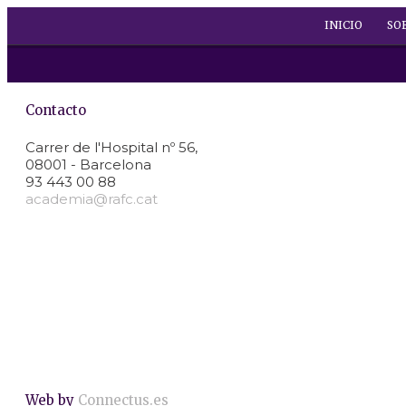
INICIO
SO
Contacto
Carrer de l'Hospital nº 56,
08001 - Barcelona
93 443 00 88
academia@rafc.cat
Web by
Connectus.es