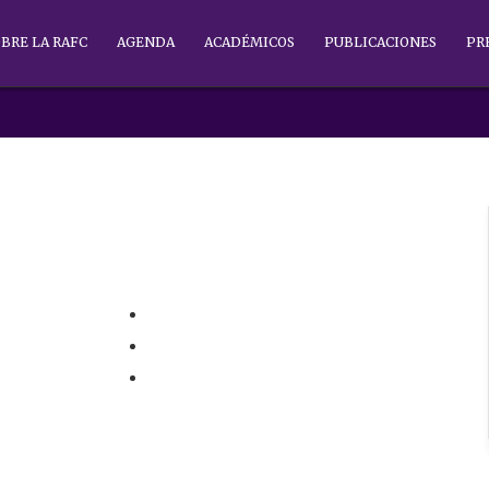
BRE LA RAFC
AGENDA
ACADÉMICOS
PUBLICACIONES
PR
Avisos
Aviso Legal
Política de Privacidad
Política de cookies