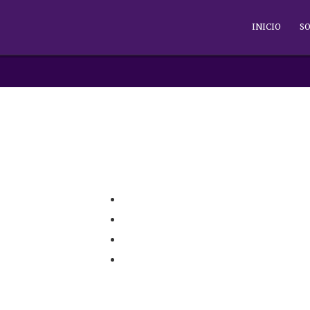
INICIO
SO
Contacto
Carrer de l'Hospital nº 56,
08001 - Barcelona
93 443 00 88
academia@rafc.cat
Web by
Connectus.es