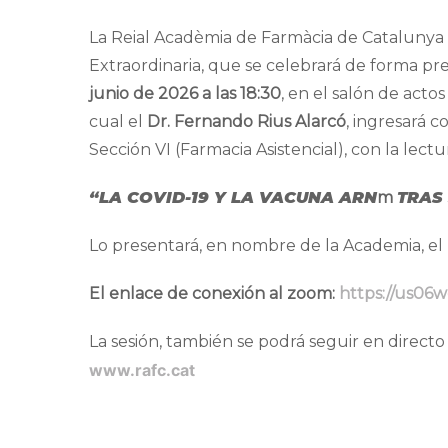
La Reial Acadèmia de Farmàcia de Catalunya ti
Extraordinaria, que se celebrará de forma pre
junio de 2026 a las 18:30
, en el salón de acto
cual el
Dr. Fernando Rius Alarcó
, ingresará 
Sección VI (Farmacia Asistencial), con la lectu
“LA COVID
-19
Y LA VACUNA ARN
m
TRAS
Lo presentará, en nombre de la Academia, el
El enlace de conexión al zoom
:
https://us06
La sesión, también se podrá seguir en direct
www.rafc.cat