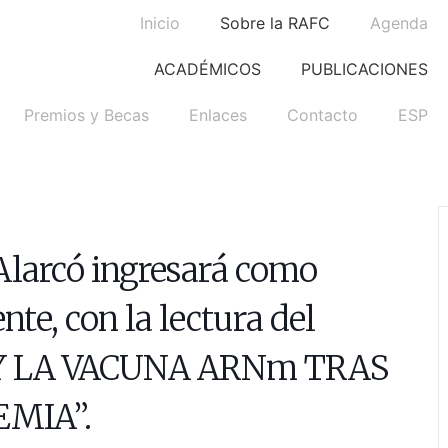
Inicio
Sobre la RAFC
Agenda
ACADÉMICOS
PUBLICACIONES
Premios y Becas
Enlaces
Contacto
ESP
 Alarcó ingresará como
te, con la lectura del
9 Y LA VACUNA ARNm TRAS
EMIA”.