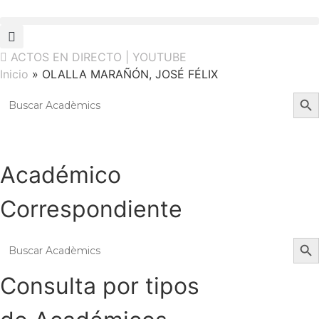
Ir
al
contenido
ACTOS EN DIRECTO | YOUTUBE
Inicio
»
OLALLA MARAÑÓN, JOSÉ FÉLIX
Botó
Buscar:
Académico
Correspondiente
Botó
Buscar:
Consulta por tipos