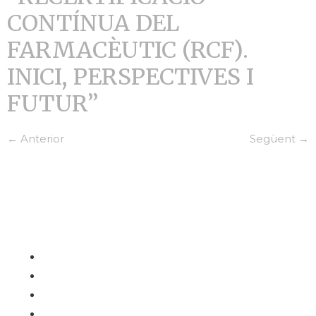
CONTÍNUA DEL
FARMACÈUTIC (RCF).
INICI, PERSPECTIVES I
FUTUR”
←
Anterior
Següent
→
Contacte
Carrer de l'Hospital nº 56,
08001 - Barcelona
93 443 00 88
academia@rafc.cat