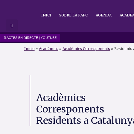
Vés
al
INICI
SOBRE LA RAFC
AGENDA
ACADÈ
contingut
ACTES EN DIRECTE | YOUTUBE
Inicio
»
Acadèmics
»
Acadèmics Corresponents
»
Residents 
Acadèmics
Corresponents
Residents a Cataluny