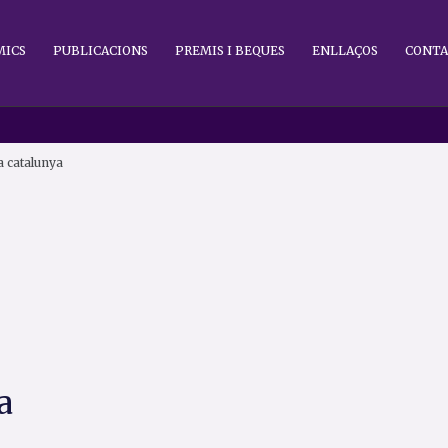
MICS
PUBLICACIONS
PREMIS I BEQUES
ENLLAÇOS
CONTA
a catalunya
a