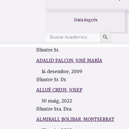
Data ingrés
Search But
Search
for:
Il·lustre Sr.
ADALID FALCON, JOSÉ MARÍA
14 desembre, 2009
Il·lustre Sr. Dr.
ALLUÉ CREUS, JOSEP
30 maig, 2022
Il·lustre Sra. Dra.
ALMIRALL BOLIBAR, MONTSERRAT