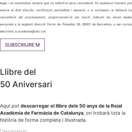
legal, i es mantindran sempre que no sol·liciti la seva cancel·lació. En qualsevol moment pot
exercir el dret d'accés, rectificació, portabilitat i oposició, o si correspon, la limitació i/o
cancel·lació del processament, proporcionant-lo per escrit, indicant les seves dades
personals a la següent direcció Carrer de l'Hospital, 56, 08001 de Barcelona, o per correu
electrònic a academia@rafc.cat.
SUBSCRIURE'M
Llibre del
50 Aniversari
Aquí pot
descarregar el llibre dels
50
anys de la Reial
Acadèmia de Farmàcia de Catalunya
, on trobarà tota la
història de forma completa i il·lustrada.
Dercarregar