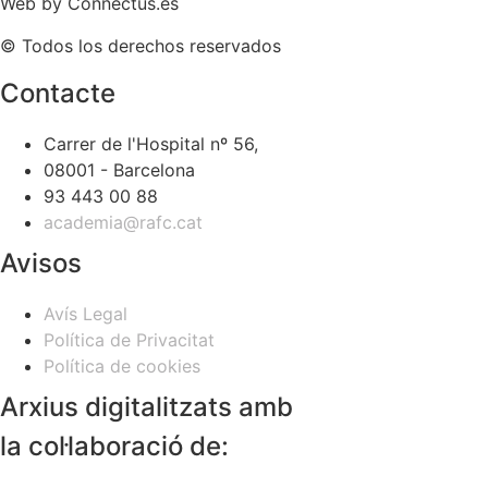
Web by
Connectus.es
© Todos los derechos reservados
Contacte
Carrer de l'Hospital nº 56,
08001 - Barcelona
93 443 00 88
academia@rafc.cat
Avisos
Avís Legal
Política de Privacitat
Política de cookies
Arxius digitalitzats amb
la col·laboració de: