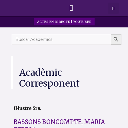
ACTES EN DIRECTE | YOUTUBE
SOBRE LA RAFC
PREMIS I BEQUES
Search
Search
for:
Acadèmic
Corresponent
Il·lustre Sra.
BASSONS BONCOMPTE, MARIA