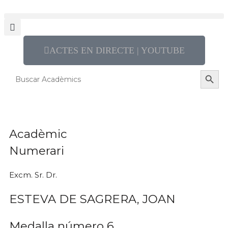
ACTES EN DIRECTE | YOUTUBE
Search 
Search
for:
Acadèmic
Numerari
Excm. Sr. Dr.
ESTEVA DE SAGRERA, JOAN
Medalla número 6