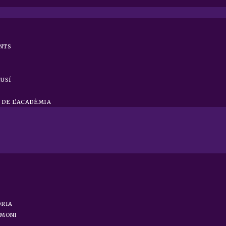
NTS
CUSÍ
DE L’ACADÈMIA
ÒRIA
IMONI