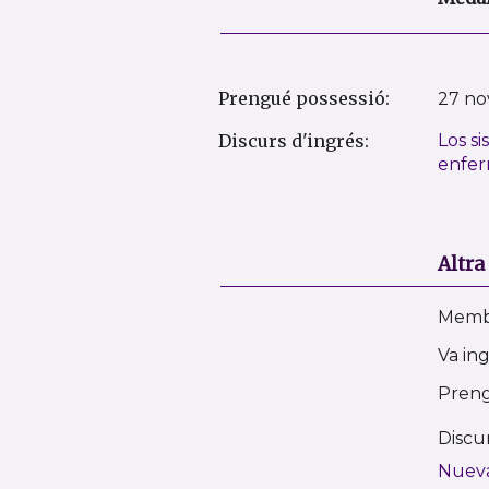
Prengué possessió:
27 no
Discurs d'ingrés:
Los s
enfer
Altra
Membr
Va in
Preng
Discu
Nueva