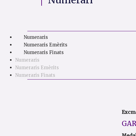
Numerari
Numeraris
Numeraris Emèrits
Numeraris Finats
Numeraris
Numeraris Emèrits
Numeraris Finats
Excma
GAR
Medal