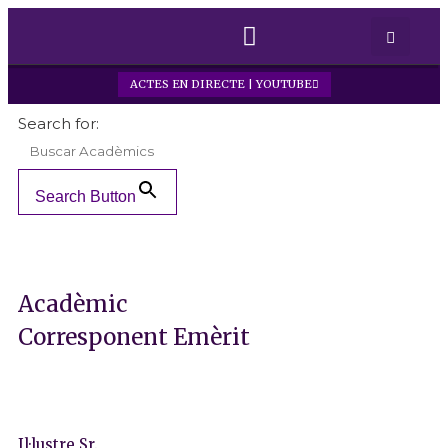
ACTES EN DIRECTE | YOUTUBE
SOBRE LA RAFC
PREMIS I BEQUES
Search for:
Search Button
Acadèmic
Corresponent Emèrit
Il·lustre Sr.