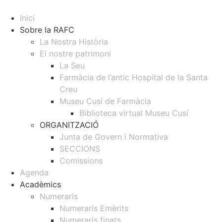
Inici
Sobre la RAFC
La Nostra Història
El nostre patrimoni
La Seu
Farmàcia de l’antic Hospital de la Santa
Creu
Museu Cusí de Farmàcia
Biblioteca virtual Museu Cusí
ORGANITZACIÓ
Junta de Govern i Normativa
SECCIONS
Comissions
Agenda
Acadèmics
Numeraris
Numeraris Emèrits
Numeraris finats