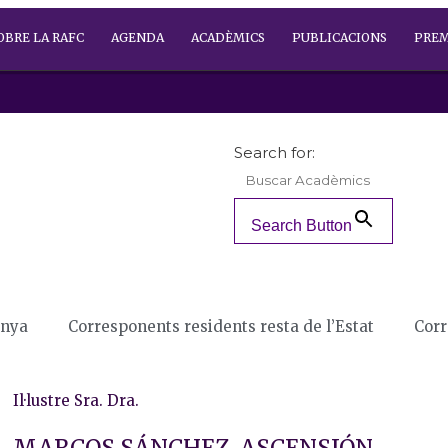
OBRE LA RAFC
AGENDA
ACADÈMICS
PUBLICACIONS
PREM
Search for:
Search Button
unya
Corresponents residents resta de l’Estat
Corr
Il·lustre Sra. Dra.
MARCOS SÁNCHEZ, ASCENSIÓN