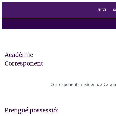
INICI
S
Acadèmic
Corresponent
Corresponents residents a Catal
Prengué possessió: