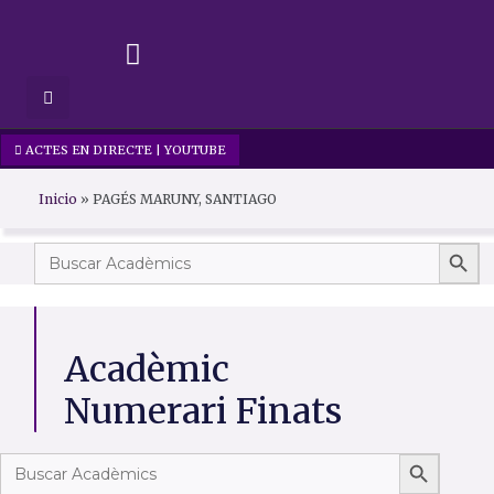
Vés
al
contingut
ACTES EN DIRECTE | YOUTUBE
Inicio
»
PAGÉS MARUNY, SANTIAGO
Searc
Search
for:
Acadèmic
Numerari Finats
Search Bu
Search
for: