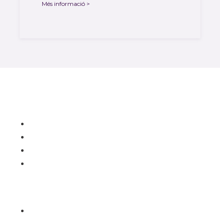
Més informació >
Contacte
Carrer de l'Hospital nº 56,
08001 - Barcelona
93 443 00 88
academia@rafc.cat
Avisos
Avís Legal