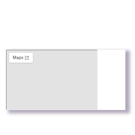
Arxius digitalitzats amb
la col·laboració de:
© Tots els drets reservats
Web by
Connectus.es