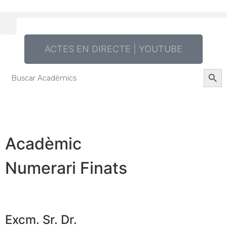
ACTES EN DIRECTE | YOUTUBE
Searc
Search
for:
Acadèmic
Numerari Finats
Excm. Sr. Dr.