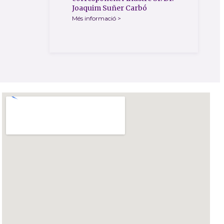
Joaquim Suñer Carbó
Més informació >