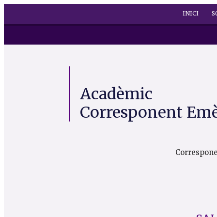
INICI
S
Acadèmic
Corresponent Emè
Correspon