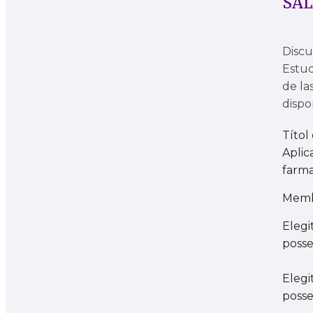
SAL
Discu
Estud
de la
dispo
Títol
Aplic
farma
Membr
Elegi
posse
Elegi
posse