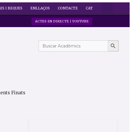
IS I BEQUES
ENLLAÇOS
CONTACTE
CAT
ACTES EN DIRECTE | YOUTUBE
Search But
Search
for:
ents Finats