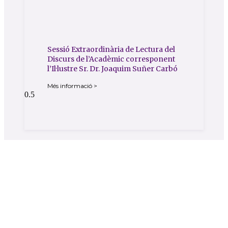
Sessió Extraordinària de Lectura del
Discurs de l’Acadèmic corresponent
l’Il·lustre Sr. Dr. Joaquim Suñer Carbó
Més informació >
Contacte
Carrer de l'Hospital nº 56,
08001 - Barcelona