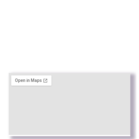
93 443 00 88
academia@rafc.cat
Avisos
Avís Legal
Política de Privacitat
Política de cookies