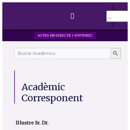
SOBRE LA RAFC
PREMIS I BEQUES
ACTES EN DIRECTE | YOUTUBE
Search B
Search
for:
Acadèmic
Corresponent
Il·lustre Sr. Dr.