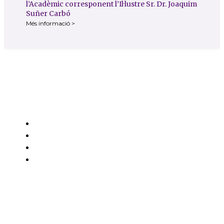
l’Acadèmic corresponent l’Il·lustre Sr. Dr. Joaquim
Suñer Carbó
Més informació >
Contacte
Carrer de l'Hospital nº 56,
08001 - Barcelona
93 443 00 88
academia@rafc.cat
Avisos