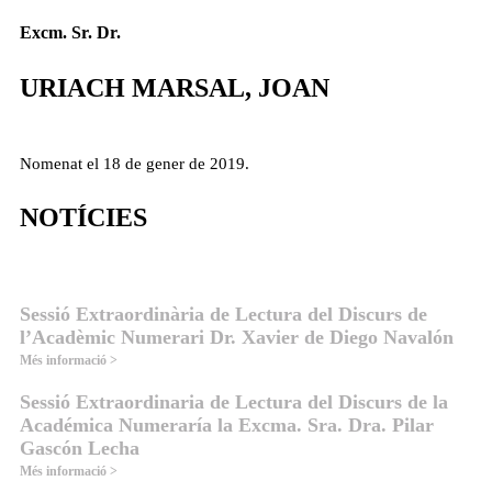
Excm. Sr. Dr.
URIACH MARSAL, JOAN
Nomenat el 18 de gener de 2019.
NOTÍCIES
Sessió Extraordinària de Lectura del Discurs de
l’Acadèmic Numerari Dr. Xavier de Diego Navalón
Més informació >
Sessió Extraordinaria de Lectura del Discurs de la
Académica Numeraría la Excma. Sra. Dra. Pilar
Gascón Lecha
Més informació >