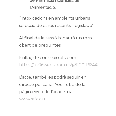
de Farmàcia i Ciències de
l’Alimentació.
“Intoxicacions en ambients urbans:
selecció de casos recents i legislació”.
Al final de la sessió hi haurà un torn
obert de preguntes.
Enllaç de connexió al zoom:
https://us06web.zoom.us/j/81001166441
L’acte, també, es podrà seguir en
directe pel canal YouTube de la
pàgina web de l’acadèmia:
www.rafc.cat