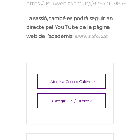
https://us06web.zoom.us/j/82637108856
La sessió, també es podrà seguir en
directe pel YouTube de la pàgina
www.rafc.cat
web de l’acadèmia:
+Afegir a Google Calendar
+ Afegir iCal / Outlook