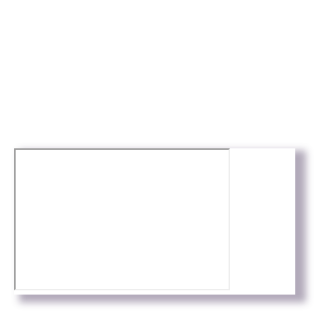
Arxius digitalitzats amb
la col·laboració de: