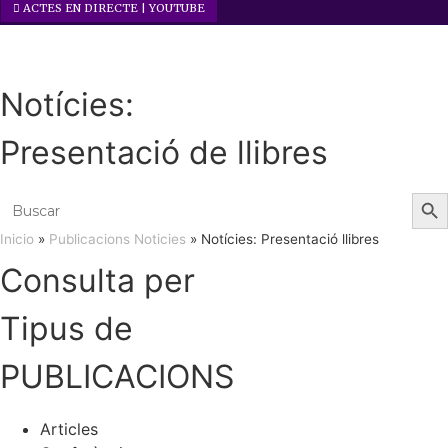
ACTES EN DIRECTE | YOUTUBE
Notícies:
Presentació de llibres
Sear
Search
for:
Inicio
»
Publicacions Noticies
»
Notícies: Presentació llibres
Consulta per
Tipus de
PUBLICACIONS
Articles