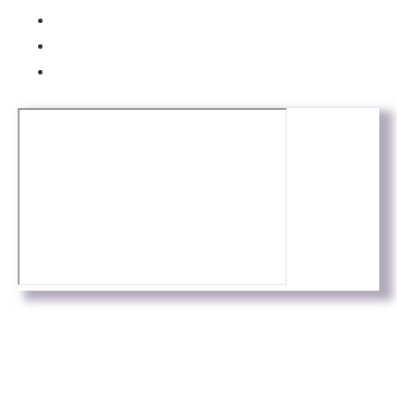
Avís Legal
Política de Privacitat
Política de cookies
Web by
Connectus.es
© Todos los derechos reservados