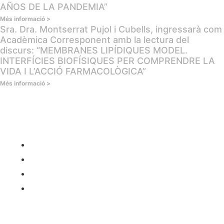
AÑOS DE LA PANDEMIA”
Més informació >
Sra. Dra. Montserrat Pujol i Cubells, ingressarà com
Acadèmica Corresponent amb la lectura del
discurs: “MEMBRANES LIPÍDIQUES MODEL.
INTERFÍCIES BIOFÍSIQUES PER COMPRENDRE LA
VIDA I L’ACCIÓ FARMACOLÒGICA”
Més informació >
Contacte
Carrer de l'Hospital nº 56,
08001 - Barcelona
93 443 00 88
academia@rafc.cat
Avisos