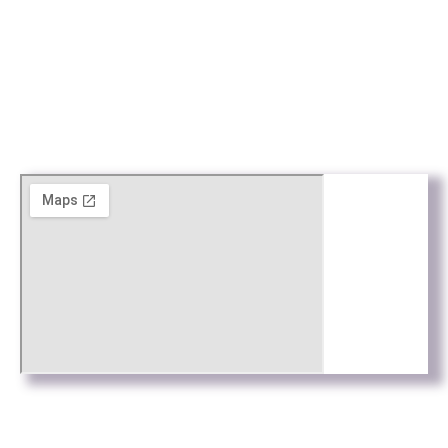
Avisos
Avís Legal
Política de Privacitat
Política de cookies
Web by
Connectus.es
© Todos los derechos reservados