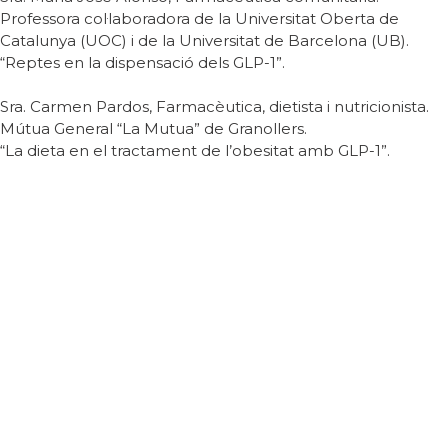
Professora col·laboradora de la Universitat Oberta de
Catalunya (UOC) i de la Universitat de Barcelona (UB).
“Reptes en la dispensació dels GLP-1”.
Sra. Carmen Pardos, Farmacèutica, dietista i nutricionista.
Mútua General “La Mutua” de Granollers.
“La dieta en el tractament de l’obesitat amb GLP-1”.
Contacte
Carrer de l'Hospital nº 56,
08001 - Barcelona
93 443 00 88
academia@rafc.cat
Avisos