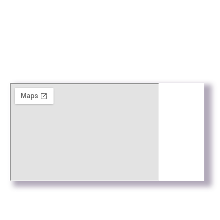
Arxius digitalitzats amb
la col·laboració de:
© Tots els drets reservats
Web by
Connectus.es