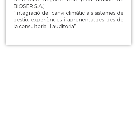
BIOSER S.A.)
“Integració del canvi climàtic als sistemes de
gestió: experiències i aprenentatges des de
la consultoria i l’auditoria”
Contacte
Carrer de l'Hospital nº 56,
08001 - Barcelona
93 443 00 88