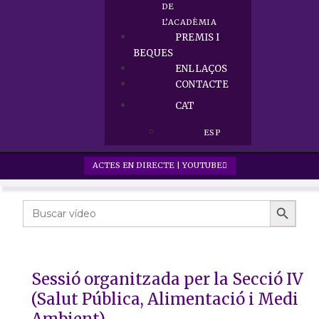
DE
L’ACADÈMIA
PREMIS I
BEQUES
ENLLAÇOS
CONTACTE
CAT
ESP
ACTES EN DIRECTE | YOUTUBE
Search 
Search
for:
Sessió organitzada per la Secció IV
(Salut Pública, Alimentació i Medi